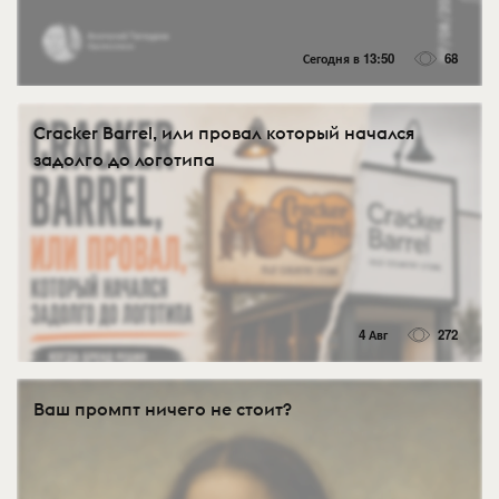
Сегодня в 13:50
68
Cracker Barrel, или провал который начался
задолго до логотипа
4 Авг
272
Ваш промпт ничего не стоит?