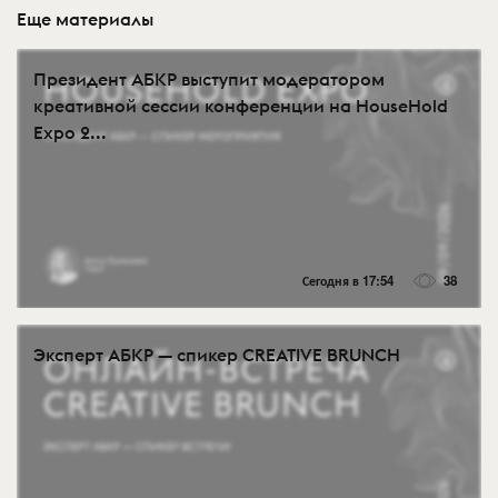
Еще материалы
Президент АБКР выступит модератором
креативной сессии конференции на HouseHold
Expo 2...
Сегодня в 17:54
38
Эксперт АБКР — спикер CREATIVE BRUNCH