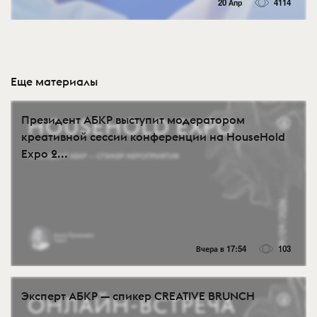
20 Апр
4114
Еще материалы
Президент АБКР выступит модератором
креативной сессии конференции на HouseHold
Expo 2...
Вчера в 17:54
103
Эксперт АБКР — спикер CREATIVE BRUNCH