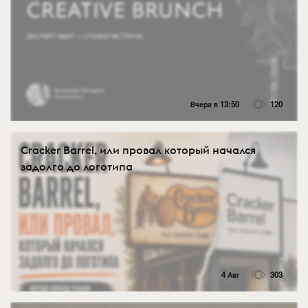
Вчера в 13:50
120
Cracker Barrel, или провал который начался
задолго до логотипа
4 Авг
303