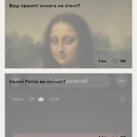
Ваш промпт ничего не стоит?
4 Авг
340
Какой Ротко вы сейчас?