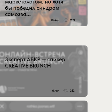
маркетологом, но хотя
бы победил синдром
самозва...
16 Апр
209
Эксперт АБКР — спикер
CREATIVE BRUNCH
6 Авг
353