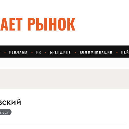
вский
аться