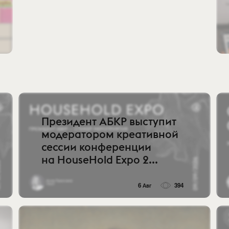
Президент АБКР выступит
модератором креативной
сессии конференции
на HouseHold Expo 2...
6 Авг
394