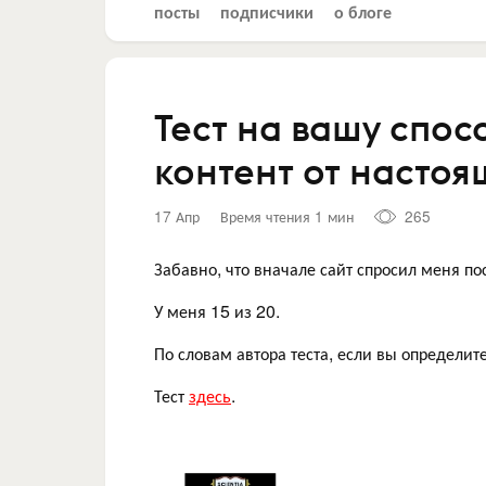
посты
подписчики
о блоге
Тест на вашу спос
контент от настоя
17 Апр
Время чтения 1 мин
265
Забавно, что вначале сайт спросил меня пост
У меня 15 из 20.
По словам автора теста, если вы определите
Тест
здесь
.