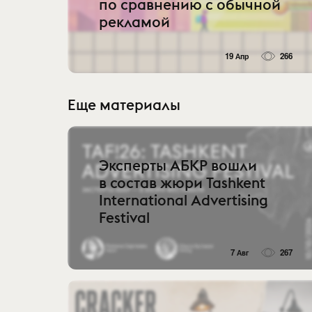
по сравнению с обычной
рекламой
19 Апр
266
Еще материалы
Эксперты АБКР вошли
в состав жюри Tashkent
International Advertising
Festival
7 Авг
267