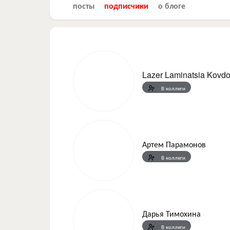
посты
подписчики
о блоге
Lazer Laminatsia Kovdo
В коллеги
Артем Парамонов
В коллеги
Дарья Тимохина
В коллеги