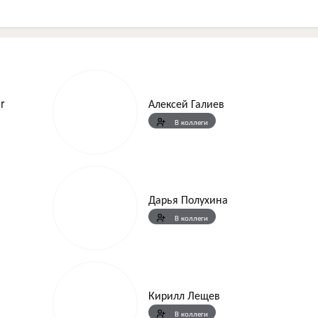
r
Алексей Галиев
В коллеги
Дарья Полухина
В коллеги
Кирилл Лещев
В коллеги