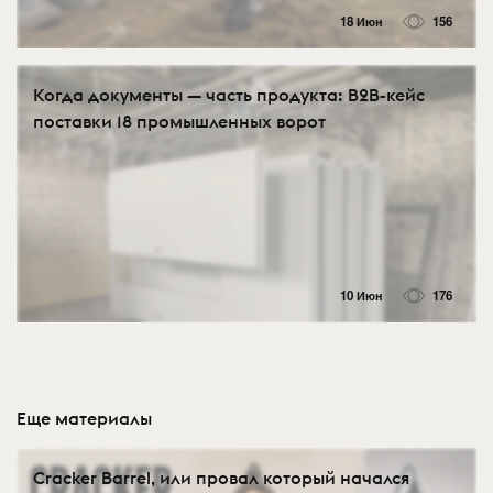
18 Июн
156
Когда документы — часть продукта: B2B-кейс
поставки 18 промышленных ворот
10 Июн
176
Еще материалы
Cracker Barrel, или провал который начался