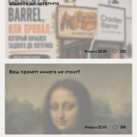
задолго до логотипа
Вчера в 22:06
202
Ваш промпт ничего не стоит?
Вчера в 22:03
208