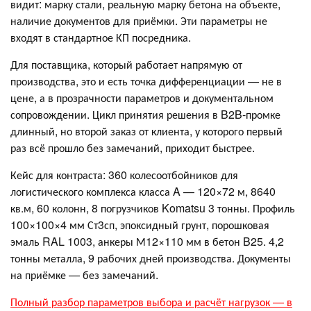
видит: марку стали, реальную марку бетона на объекте,
наличие документов для приёмки. Эти параметры не
входят в стандартное КП посредника.
Для поставщика, который работает напрямую от
производства, это и есть точка дифференциации — не в
цене, а в прозрачности параметров и документальном
сопровождении. Цикл принятия решения в B2B-промке
длинный, но второй заказ от клиента, у которого первый
раз всё прошло без замечаний, приходит быстрее.
Кейс для контраста: 360 колесоотбойников для
логистического комплекса класса A — 120×72 м, 8640
кв.м, 60 колонн, 8 погрузчиков Komatsu 3 тонны. Профиль
100×100×4 мм Ст3сп, эпоксидный грунт, порошковая
эмаль RAL 1003, анкеры М12×110 мм в бетон B25. 4,2
тонны металла, 9 рабочих дней производства. Документы
на приёмке — без замечаний.
Полный разбор параметров выбора и расчёт нагрузок — в