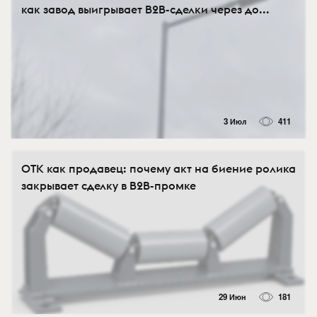
как завод выигрывает B2B-сделки через до...
3 Июл
411
ОТК как продавец: почему акт на биение ролика
закрывает сделку в B2B-промке
29 Июн
181