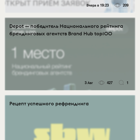
Вчера в 19:23
209
Depot — победитель Национального рейтинга
брендинговых агентств Brand Hub top100
3 Авг
427
1
Рецепт успешного рефрендинга