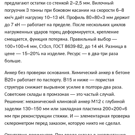
предлагают остатки со стенкой 2–2,5 мм. Вилочный
погрузчик 3 тонны при боковом касании на скорости 6–8
км/ч даёт нагрузку 10–13 кН. Профиль 80×80×3 мм держит
до 7 кН — работает на пределе. После нескольких циклов
нагруженных ударов торец деформируется, крепление
смещается, функция потеряна. Правильный выбор —
100×100×4 мм, Ст3сп, ГОСТ 8639-82, до 14 кН. Разница в
цене — 15–20% на изделие. Ресурс — в два-три раза
больше.
Анкер без проверки основания. Химический анкер в бетоне
B20+ работает по паспорту. B15 и ниже — пористая
структура снижает вырывное усилие в полтора-два раза.
Советские склады в промзонах — это частый случай.
Решение: механический клиновой анкер М12 с глубиной
заделки 130–150 мм или закладная пластина 200×200×6
мм при реконструкции стяжки. И — элементарная проверка
склерометром перед заказом, которую никто не сделал.
Отсутствие документов. При вводе склада в эксплуатацию