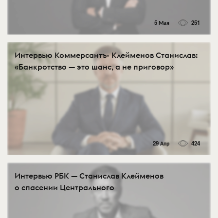
5 Мая
251
Интервью Коммерсантъ- Клейменов Станислав:
«Банкротство — это шанс, а не приговор»
29 Апр
424
Интервью РБК — Станислав Клейменов
о спасении Центрального