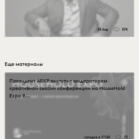
24 Апр
574
Еще материалы
Президент АБКР выступит модератором
креативной сессии конференции на HouseHold
Expo 2...
Сегодня в 17:54
73