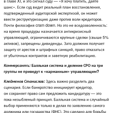
в главе XI, и это сигнал суду — «Я хочу платить, дайте
шанс». Если суд видит реальный план восстановления,
подтвержденный аудиторской экспертизой, он может
ввести реструктуризацию даже против воли кредиторов.
Почти философия cram down. Но это не вседозволенность:
на время процедуры назначается антикризисный
управляющий, ограничиваются крупные сделки (свыше 5%
активов), запрещены дивиденды. Зато должник получает
защиту от арестов и штрафных санкций, право отказаться
от убыточных контрактов и заветную реабилитацию.
Коммерсантъ:
Балльная система и деление СРО на три
группы не приведут к «карманным» управляющим?
Клейменов Станислав:
Здесь важно разделить два
сценария. Если банкротство инициирует кредитор,
он сохраняет право сам предложить кандидатуру — это
пока незыблемый принцип. Балльная система и случайный
выбор применяются только в делах по заявлению самого
должника или государства (ФНС). Это сделано для борьбы