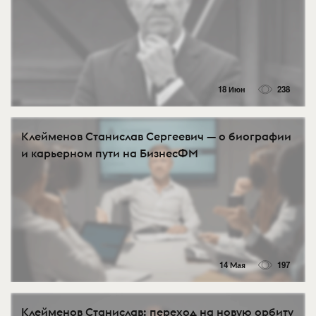
18 Июн
238
Клейменов Станислав Сергеевич — о биографии
и карьерном пути на БизнесФМ
14 Мая
197
Клейменов Станислав: переход на новую орбиту