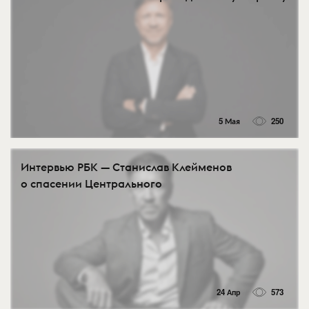
5 Мая
250
Интервью РБК — Станислав Клейменов
о спасении Центрального
24 Апр
573