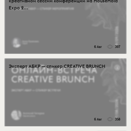
креативной сессии конференции на HouseHold
Expo 2...
6 Авг
397
Эксперт АБКР — спикер CREATIVE BRUNCH
6 Авг
358