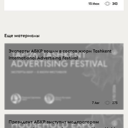
15 Июн
343
Еще материалы
Эксперты АБКР вошли в состав жюри Tashkent
International Advertising Festival
7 Авг
275
Президент АБКР выступит модератором