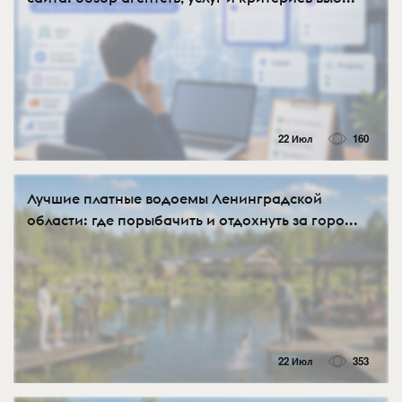
22 Июл
160
Лучшие платные водоемы Ленинградской
области: где порыбачить и отдохнуть за горо...
22 Июл
353