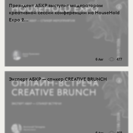
Президент АБКР выступит модератором
креативной сессии конференции на HouseHold
Expo 2...
6 Авг
477
Эксперт АБКР — спикер CREATIVE BRUNCH
6 Авг
403