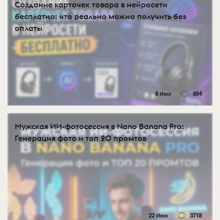
Создание карточек товара в нейросети
бесплатно: что реально можно получить без
оплаты
8 Июл
894
Мужская ИИ-фотосессия в Nano Banana Pro:
Генерация фото и топ 20 промтов
22 Июн
3718