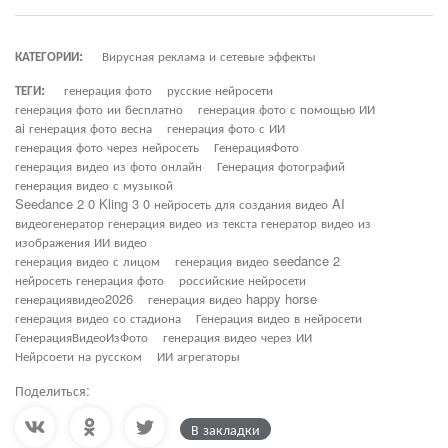
КАТЕГОРИИ:
Вирусная реклама и сетевые эффекты
ТЕГИ:
генерация фото
русские нейросети
генерация фото ии бесплатно
генерация фото с помощью ИИ
ai генерация фото весна
генерация фото с ИИ
генерация фото через нейросеть
ГенерацияФото
генерация видео из фото онлайн
Генерация фотографий
генерация видео с музыкой
Seedance 2 0 Kling 3 0 нейросеть для создания видео AI
видеогенератор генерация видео из текста генератор видео из
изображения ИИ видео
генерация видео с лицом
генерация видео seedance 2
нейросеть генерация фото
российские нейросети
генерациявидео2026
генерация видео happy horse
генерация видео со стадиона
Генерация видео в нейросети
ГенерацияВидеоИзФото
генерация видео через ИИ
Нейрсоети на русском
ИИ агрегаторы
Поделиться:
В закладки