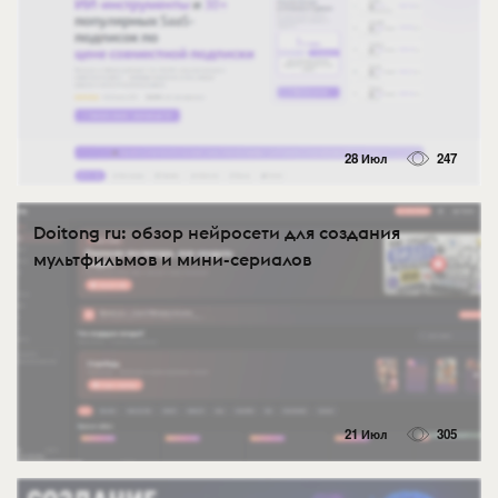
28 Июл
247
Doitong ru: обзор нейросети для создания
мультфильмов и мини-сериалов
21 Июл
305