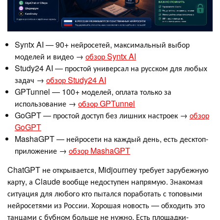
Syntx AI — 90+ нейросетей, максимальный выбор
моделей и видео →
обзор Syntx AI
Study24 AI — простой универсал на русском для любых
задач →
обзор Study24 AI
GPTunnel — 100+ моделей, оплата только за
использование →
обзор GPTunnel
GoGPT — простой доступ без лишних настроек →
обзор
GoGPT
MashaGPT — нейросети на каждый день, есть десктоп-
приложение →
обзор MashaGPT
ChatGPT не открывается, Midjourney требует зарубежную
карту, а Claude вообще недоступен напрямую. Знакомая
ситуация для любого кто пытался поработать с топовыми
нейросетями из России. Хорошая новость — обходить это
танцами с бубном больше не нужно. Есть площадки-