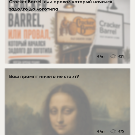
Cracker Barrel, или провал который начался
задолго до логотипа
4 Авг
421
Ваш промпт ничего не стоит?
4 Авг
475