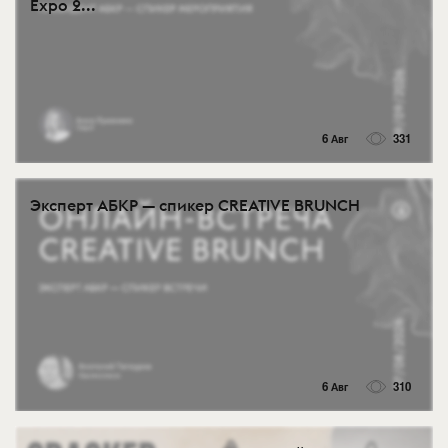
Expo 2...
6 Авг
331
Эксперт АБКР — спикер CREATIVE BRUNCH
6 Авг
310