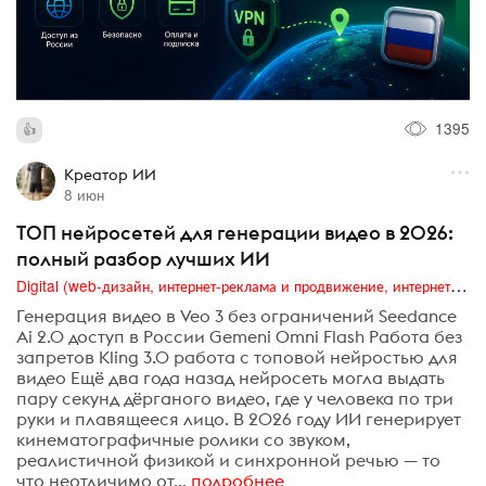
1395
Креатор ИИ
8 июн
ТОП нейросетей для генерации видео в 2026:
полный разбор лучших ИИ
Digital (web-дизайн, интернет-реклама и продвижение, интернет-сообщества и блоги, интернет-коммуникации, мобильный маркетинг, реклама на цифровых экранах)
Генерация видео в Veo 3 без ограничений Seedance
Ai 2.0 доступ в России Gemeni Omni Flash Работа без
запретов Kling 3.0 работа с топовой нейростью для
видео Ещё два года назад нейросеть могла выдать
пару секунд дёрганого видео, где у человека по три
руки и плавящееся лицо. В 2026 году ИИ генерирует
кинематографичные ролики со звуком,
реалистичной физикой и синхронной речью — то
что неотличимо от...
подробнее