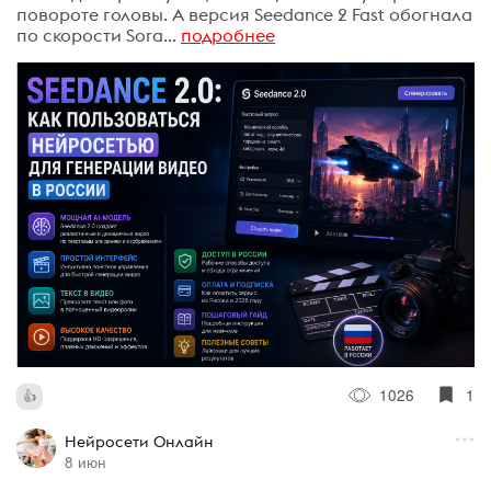
повороте головы. А версия Seedance 2 Fast обогнала
по скорости Sora...
подробнее
1026
1
Нейросети Онлайн
8 июн