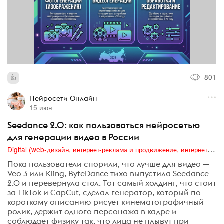
801
Нейросети Онлайн
15 июн
Seedance 2.0: как пользоваться нейросетью
для генерации видео в России
Digital (web-дизайн, интернет-реклама и продвижение, интернет-сообщества и блоги, интернет-коммуникации, мобильный маркетинг, реклама на цифровых экранах)
Пока пользователи спорили, что лучше для видео —
Veo 3 или Kling, ByteDance тихо выпустила Seedance
2.0 и перевернула стол. Тот самый холдинг, что стоит
за TikTok и CapCut, сделал генератор, который по
короткому описанию рисует кинематографичный
ролик, держит одного персонажа в кадре и
соблюдает физику так, что лица не плывут при