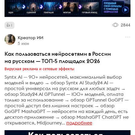
2844
1
Креатор ИИ
5 июн
Как пользоваться нейросетями в России
на русском — ТОП-5 площадок 2026
Вирусная реклама и сетевые эффекты
Syntx AI — 90+ нейросетей, максимальный выбор
моделей и видео → обзор Syntx AI Study24 AI —
простой универсал на русском для любых задач →
обзор Study24 AI GPTunnel — 100+ моделей, оплата
только за использование → обзор GPTunnel GoGPT —
простой доступ без лишних настроек → обзор
GoGPT MashaGPT — нейросети на каждый день, есть
десктоп-приложение → обзор MashaGPT ChatGPT не
открывается, Midjourney...
подробнее