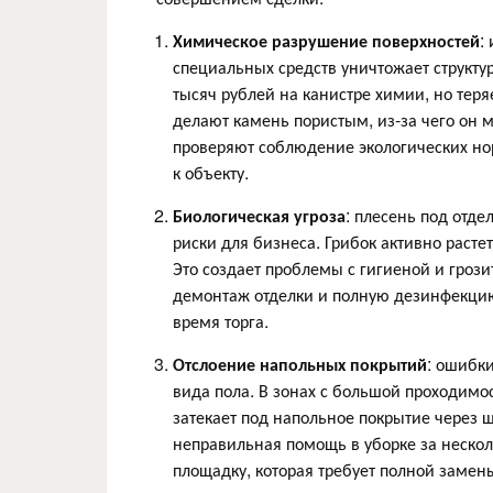
Химическое разрушение поверхностей
:
специальных средств уничтожает структу
тысяч рублей на канистре химии, но тер
делают камень пористым, из-за чего он 
проверяют соблюдение экологических но
к объекту.
Биологическая угроза
: плесень под отд
риски для бизнеса. Грибок активно раст
Это создает проблемы с гигиеной и гроз
демонтаж отделки и полную дезинфекцию
время торга.
Отслоение напольных покрытий
: ошибк
вида пола. В зонах с большой проходим
затекает под напольное покрытие через ш
неправильная помощь в уборке за неско
площадку, которая требует полной заме