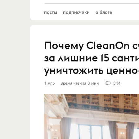
посты
подписчики
о блоге
Почему CleanOn сч
за лишние 15 сан
уничтожить ценно
1 Апр
Время чтения 8 мин
344