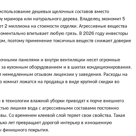
 использование дешевых щелочных составов вместо
ру мрамора или натурального дерева. Владелец экономит 5
яет 2 миллиона на стоимости отделки. Агрессивные вещества
моментально впитывает любую грязь. В 2026 году инвесторы
рм, поэтому применение токсичных веществ снижает доверие
елочными панелями и внутри вентиляции несет огромные
ет за кухонным оборудованием и в шахтах кондиционирования.
ит немедленным отзывом лицензии у заведения. Расходы на
 комнат ложатся на продавца в виде крупной скидки во
и в технологии влажной уборки приводят к порче внешнего
остью лишняя вода с агрессивными составами постоянно
вы. Со временем клеевой слой теряет свои свойства. Такая
лько лет превращает дорогой интерьер в изношенную
ны финишного покрытия.