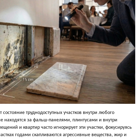
т состояние труднодоступных участков внутри любого
ые находятся за фальш-панелями, плинтусами и внутри
щений и квартир часто игнорирует эти участки, фокусируясь
участках годами скапливаются агрессивные вещества, жир и