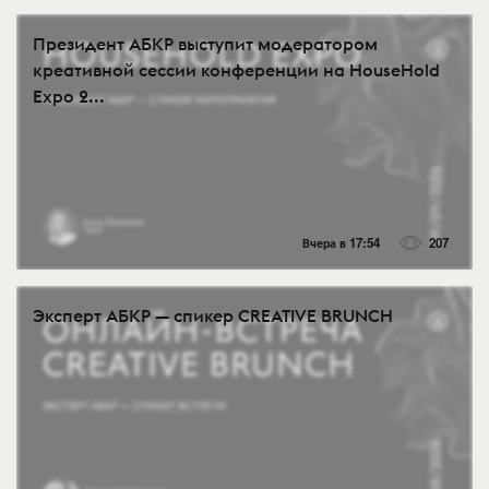
Президент АБКР выступит модератором
креативной сессии конференции на HouseHold
Expo 2...
Вчера в 17:54
207
Эксперт АБКР — спикер CREATIVE BRUNCH