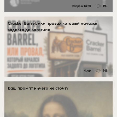
Вчера в 13:50
199
Cracker Barrel, или провал который начался
задолго до логотипа
4 Авг
348
Ваш промпт ничего не стоит?