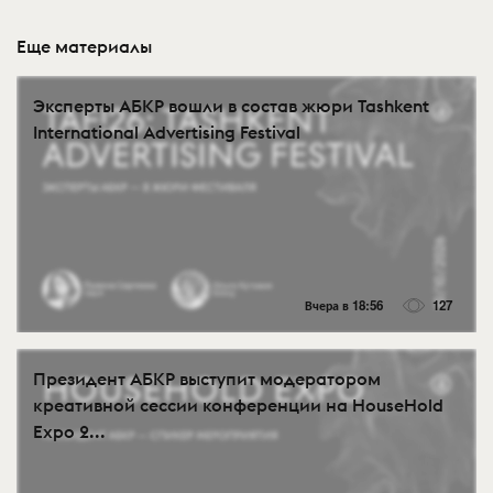
Еще материалы
Эксперты АБКР вошли в состав жюри Tashkent
International Advertising Festival
Вчера в 18:56
127
Президент АБКР выступит модератором
креативной сессии конференции на HouseHold
Expo 2...