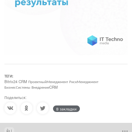
ТЕГИ:
Bitrix24 CRM ПроектныйМенеджмент РискМенеджмент
БизнесСистемы ВнедрениеCRM
Поделиться:
В закладки
1