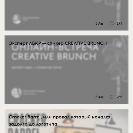
6 Авг
271
Эксперт АБКР — спикер CREATIVE BRUNCH
6 Авг
262
Cracker Barrel, или провал который начался
задолго до логотипа