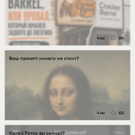
4 Авг
391
Ваш промпт ничего не стоит?
4 Авг
423
Какой Ротко вы сейчас?