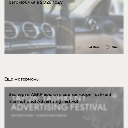
автомобиля в 2026 году
24 Июл
342
Еще материалы
Эксперты АБКР вошли в состав жюри Tashkent
International Advertising Festival