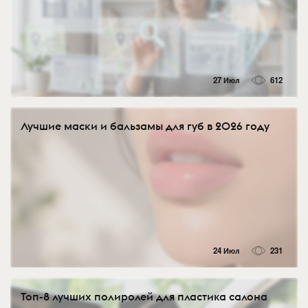
27 Июл
612
Лучшие маски и бальзамы для губ в 2026 году
24 Июл
231
Топ-8 лучших полиролей для пластика салона