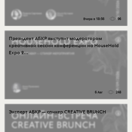
Вчера в 18:56
96
Президент АБКР выступит модератором
креативной сессии конференции на HouseHold
Expo 2...
6 Авг
248
Эксперт АБКР — спикер CREATIVE BRUNCH