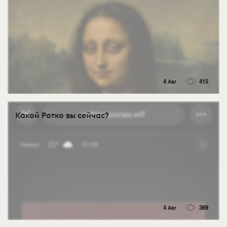
4 Авг
415
Какой Ротко вы сейчас?
4 Авг
369