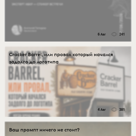
6 Авг
241
Cracker Barrel, или провал который начался
задолго до логотипа
4 Авг
381
Ваш промпт ничего не стоит?