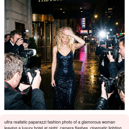
ultra realistic paparazzi fashion photo of a glamorous woman
leaving a luxury hotel at night, camera flashes, cinematic lighting,