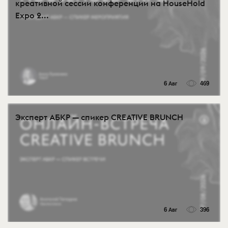
креативной сессии конференции на HouseHold
Expo 2...
6 Авг
469
Эксперт АБКР — спикер CREATIVE BRUNCH
6 Авг
396