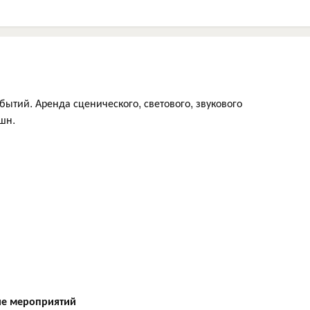
ытий. Аренда сценического, светового, звукового
шн.
ие мероприятий