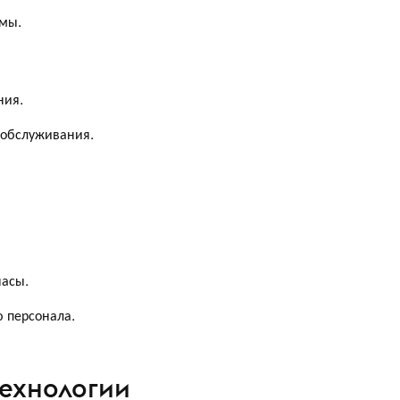
емы.
ния.
 обслуживания.
часы.
 персонала.
технологии