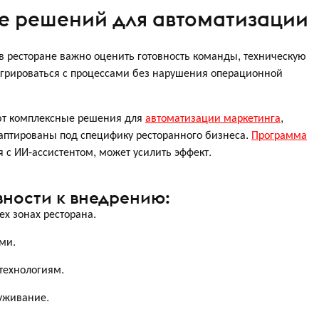
ре решений для автоматизации
в ресторане важно оценить готовность команды, техническую
грироваться с процессами без нарушения операционной
т комплексные решения для
автоматизации маркетинга
,
птированы под специфику ресторанного бизнеса.
Программа
я с ИИ-ассистентом, может усилить эффект.
вности к внедрению:
ех зонах ресторана.
ми.
технологиям.
уживание.