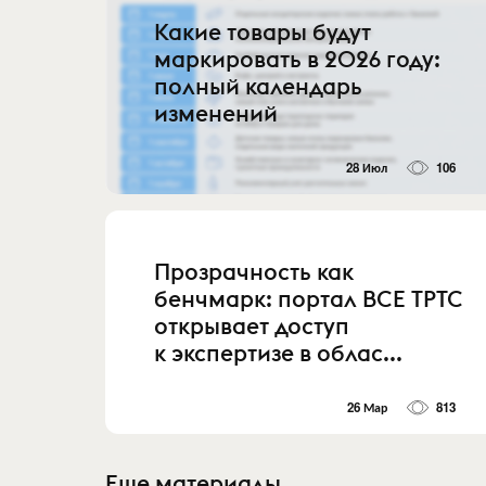
Какие товары будут
маркировать в 2026 году:
полный календарь
изменений
28 Июл
106
Прозрачность как
бенчмарк: портал ВСЕ ТРТС
открывает доступ
к экспертизе в облас...
26 Мар
813
Еще материалы