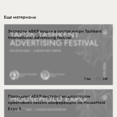
Еще материалы
Эксперты АБКР вошли в состав жюри Tashkent
International Advertising Festival
7 Авг
249
Президент АБКР выступит модератором
креативной сессии конференции на HouseHold
Expo 2...