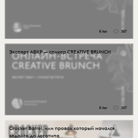
6 Авг
387
Эксперт АБКР — спикер CREATIVE BRUNCH
6 Авг
347
Cracker Barrel, или провал который начался
задолго до логотипа