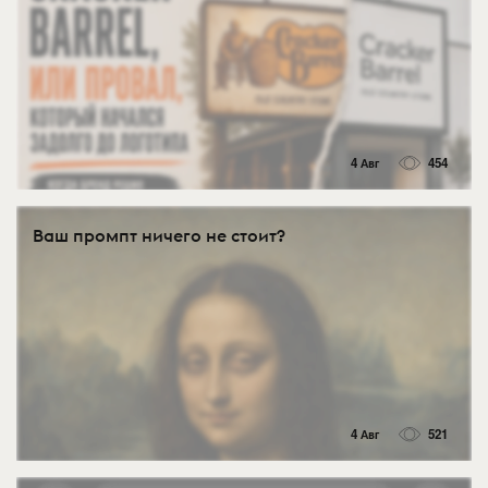
4 Авг
454
Ваш промпт ничего не стоит?
4 Авг
521