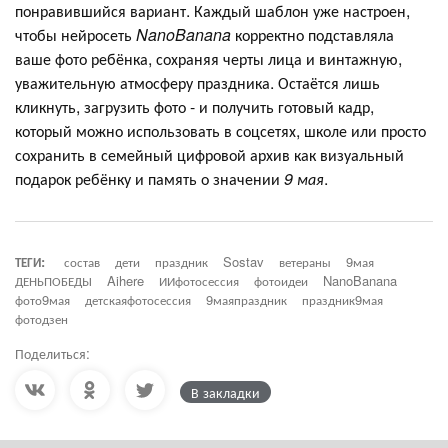
понравившийся вариант. Каждый шаблон уже настроен,
чтобы нейросеть
NanoBanana
корректно подставляла
ваше фото ребёнка, сохраняя черты лица и винтажную,
уважительную атмосферу праздника. Остаётся лишь
кликнуть, загрузить фото - и получить готовый кадр,
который можно использовать в соцсетях, школе или просто
сохранить в семейный цифровой архив как визуальный
подарок ребёнку и память о значении
9 мая
.
ТЕГИ:
состав
дети
праздник
Sostav
ветераны
9мая
ДЕНЬПОБЕДЫ
Aihere
ИИфотосессия
фотоидеи
NanoBanana
фото9мая
детскаяфотосессия
9маяпраздник
праздник9мая
фотодзен
Поделиться:
В закладки