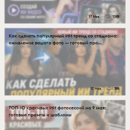
17 Мая
1249
Как сделать популярный ИИ тренд со стадиона:
оживление вашего фото — готовый про...
12 Мая
398
ТОП-10 красивых ИИ фотосессий на 9 мая:
готовые промты и шаблоны