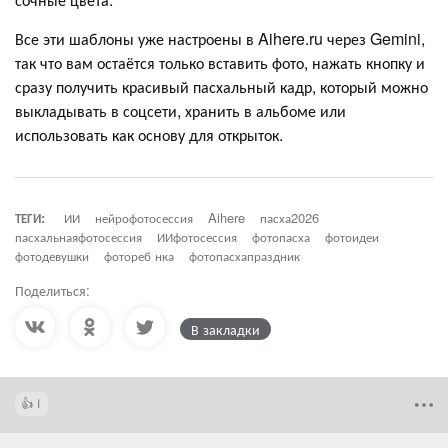
Все эти шаблоны уже настроены в Aihere.ru через Gemini,
так что вам остаётся только вставить фото, нажать кнопку и
сразу получить красивый пасхальный кадр, который можно
выкладывать в соцсети, хранить в альбоме или
использовать как основу для открыток.
ТЕГИ:
ИИ
нейрофотосессия
Aihere
пасха2026
пасхальнаяфотосессия
ИИфотосессия
фотопасха
фотоидеи
фотодевушки
фотореб нка
фотопасхапраздник
Поделиться:
В закладки
1