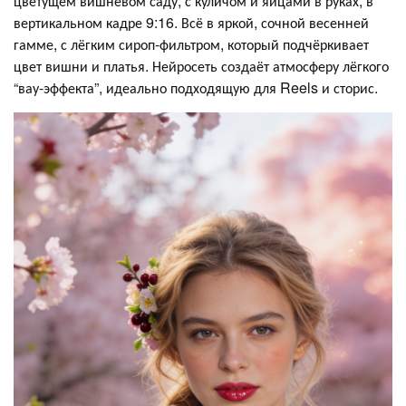
цветущем вишнёвом саду, с куличом и яйцами в руках, в
вертикальном кадре 9:16. Всё в яркой, сочной весенней
гамме, с лёгким сироп‑фильтром, который подчёркивает
цвет вишни и платья. Нейросеть создаёт атмосферу лёгкого
“вау‑эффекта”, идеально подходящую для Reels и сторис.