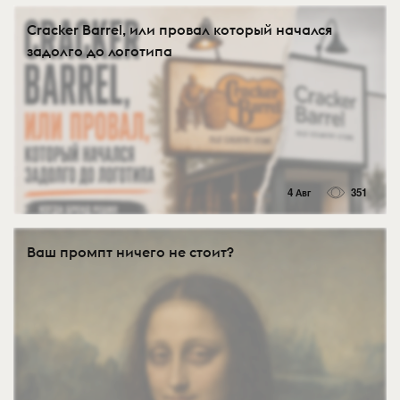
Cracker Barrel, или провал который начался
задолго до логотипа
4 Авг
351
Ваш промпт ничего не стоит?