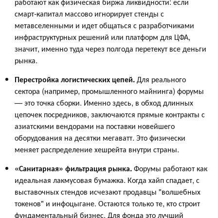
работают как физическая биржа ликвидности: если
смарт-капитал массово игнорирует стенды с
метавселенными и идет общаться с разработчиками
инфраструктурных решений или платформ для ЦФА,
значит, именно туда через полгода перетекут все деньги
рынка.
Перестройка логистических цепей.
Для реального
сектора (например, промышленного майнинга) форумы
— это точка сборки. Именно здесь, в обход длинных
цепочек посредников, заключаются прямые контракты с
азиатскими вендорами на поставки новейшего
оборудования на десятки мегаватт. Это физически
меняет распределение хешрейта внутри страны.
«Санитарная» фильтрация рынка.
Форумы работают как
идеальная лакмусовая бумажка. Когда хайп спадает, с
выставочных стендов исчезают продавцы "волшебных
токенов" и инфоцыгане. Остаются только те, кто строит
фундаментальный бизнес. Для фонда это лучший