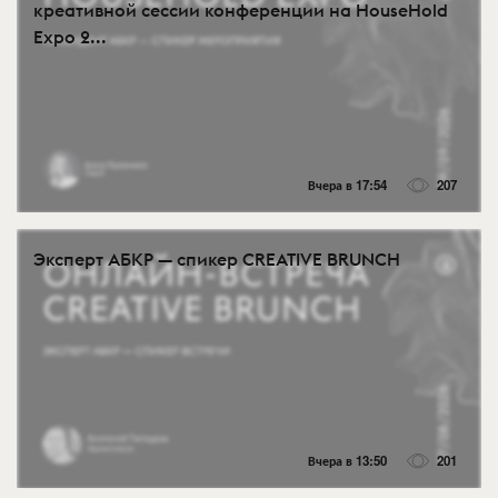
креативной сессии конференции на HouseHold
Expo 2...
Вчера в 17:54
207
Эксперт АБКР — спикер CREATIVE BRUNCH
Вчера в 13:50
201