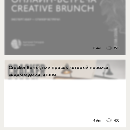
6 Авг
273
Cracker Barrel, или провал который начался
задолго до логотипа
4 Авг
400