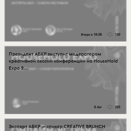
Вчера в 18:56
150
Президент АБКР выступит модератором
креативной сессии конференции на HouseHold
Expo 2...
6 Авг
283
Эксперт АБКР — спикер CREATIVE BRUNCH