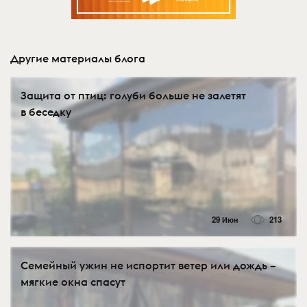
Другие материалы блога
Защита от птиц: голуби больше не залетят
в беседку
29 Июн
213
Семейный ужин не испортит ветер или дождь –
мягкие окна спасут