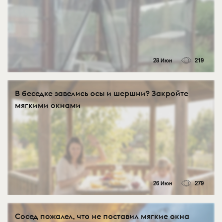
28 Июн
219
В беседке завелись осы и шершни? Закройте
мягкими окнами
26 Июн
279
Сосед пожалел, что не поставил мягкие окна