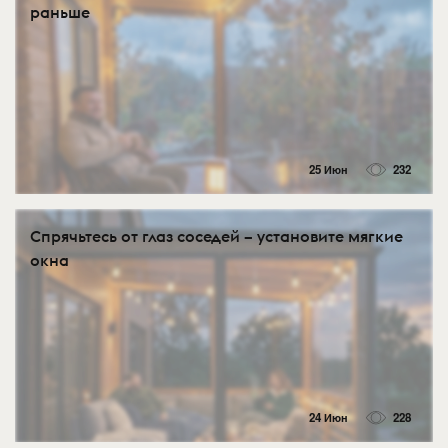
раньше
25 Июн
232
Спрячьтесь от глаз соседей – установите мягкие
окна
24 Июн
228