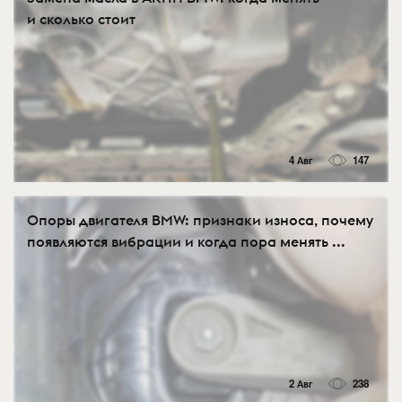
и сколько стоит
4 Авг
147
Опоры двигателя BMW: признаки износа, почему
появляются вибрации и когда пора менять ...
2 Авг
238