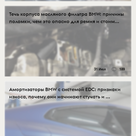
Течь корпуса масляного фильтра BMW: причины
поломки, чем это опасно для ремня и стоим...
31 Июл
189
Амортизаторы BMW с системой EDC: признаки
износа, почему они начинают стучать и ...