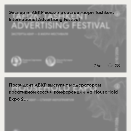
Эксперты АБКР вошли в состав жюри Tashkent
International Advertising Festival
7 Авг
360
Президент АБКР выступит модератором
креативной сессии конференции на HouseHold
Expo 2...