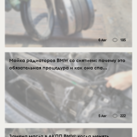
6 Авг
185
Мойка радиаторов BMW со снятием: почему это
обязательная процедура и как она спа...
5 Авг
222
Замена масла в АКПП BMW: когда менять