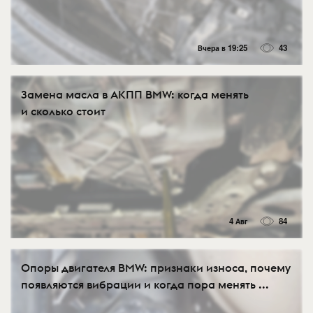
Вчера в 19:25
43
Замена масла в АКПП BMW: когда менять
и сколько стоит
4 Авг
84
Опоры двигателя BMW: признаки износа, почему
появляются вибрации и когда пора менять ...