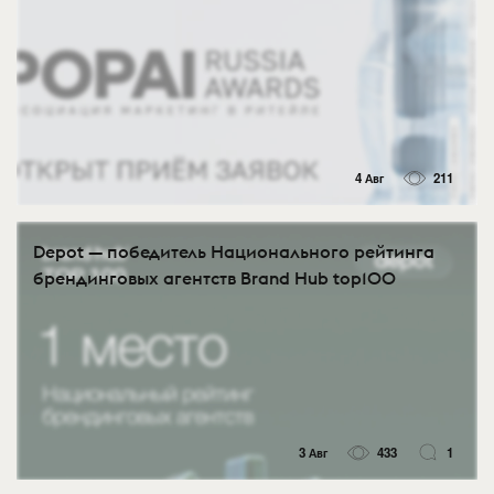
4 Авг
211
Depot — победитель Национального рейтинга
брендинговых агентств Brand Hub top100
3 Авг
433
1