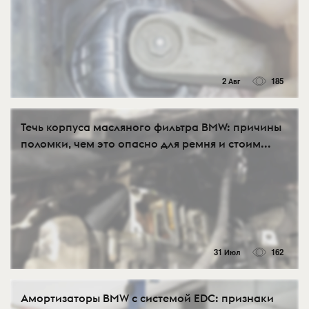
2 Авг
185
Течь корпуса масляного фильтра BMW: причины
поломки, чем это опасно для ремня и стоим...
31 Июл
162
Амортизаторы BMW с системой EDC: признаки