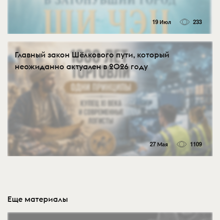
19 Июл
233
Главный закон Шёлкового пути, который
неожиданно актуален в 2026 году
27 Мая
1109
Еще материалы