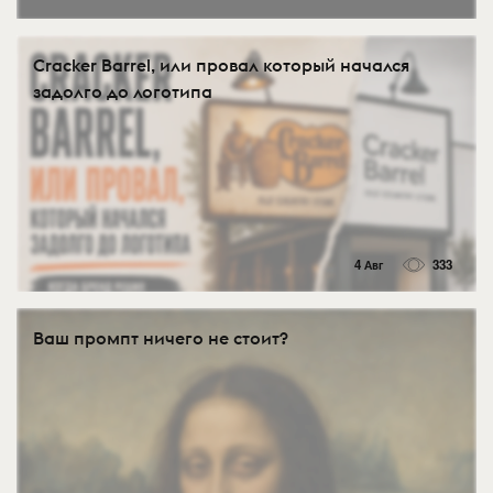
Cracker Barrel, или провал который начался
задолго до логотипа
4 Авг
333
Ваш промпт ничего не стоит?