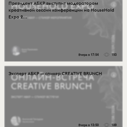
Президент АБКР выступит модератором
креативной сессии конференции на HouseHold
Expo 2...
Вчера в 17:54
193
Эксперт АБКР — спикер CREATIVE BRUNCH
Вчера в 13:50
189