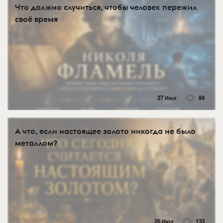
Что должно случиться, чтобы человек пережил
своё время
27 Июл
84
А что, если настоящее золото никогда не было
металлом?
26 Июл
133