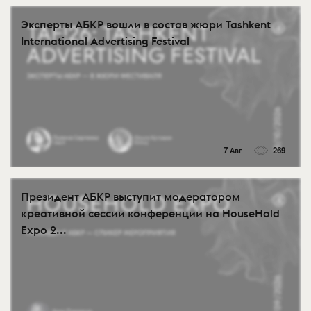
Эксперты АБКР вошли в состав жюри Tashkent
International Advertising Festival
7 Авг
269
Президент АБКР выступит модератором
креативной сессии конференции на HouseHold
Expo 2...