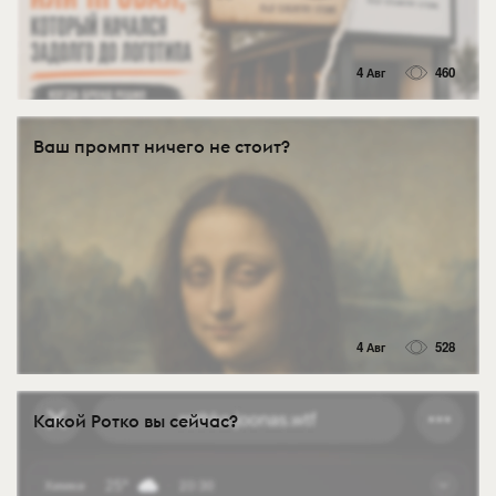
4 Авг
460
Ваш промпт ничего не стоит?
4 Авг
528
Какой Ротко вы сейчас?