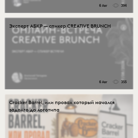
6 Авг
394
Эксперт АБКР — спикер CREATIVE BRUNCH
6 Авг
355
Cracker Barrel, или провал который начался
задолго до логотипа