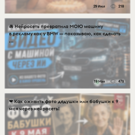
29 Июл
218
🚘 Нейросеть превратила МОЮ машину
в рекламу как у BMW — показываю, как сделать
...
19 Мая
478
❤ Как оживить фото дедушки или бабушки к 9
мая через нейросеть!