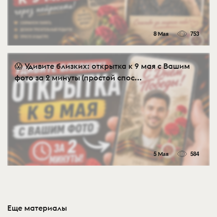
8 Мая
753
😱 Удивите близких: открытка к 9 мая с Вашим
фото за 2 минуты (простой спос...
5 Мая
584
Еще материалы