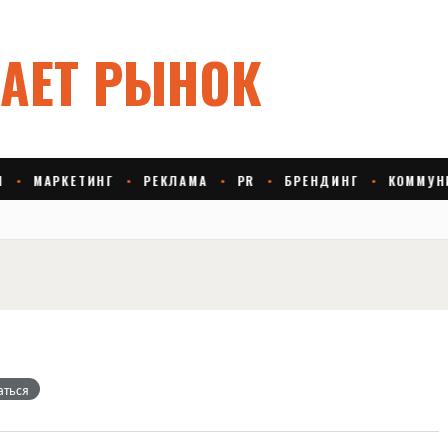
l
аться