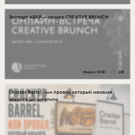
Эксперт АБКР — спикер CREATIVE BRUNCH
Вчера в 13:50
230
Cracker Barrel, или провал который начался
задолго до логотипа