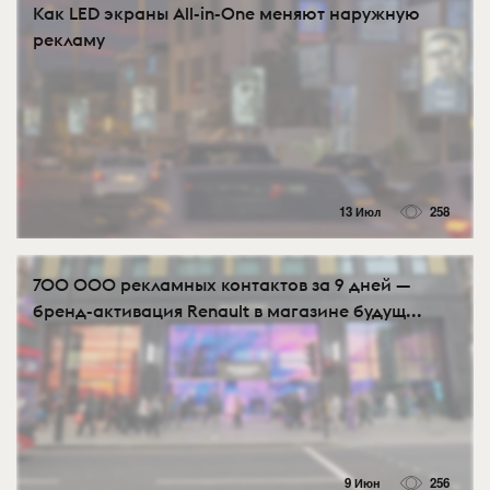
Как LED экраны All-in-One меняют наружную
рекламу
13 Июл
258
700 000 рекламных контактов за 9 дней —
бренд-активация Renault в магазине будущ...
9 Июн
256