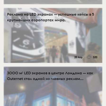
Реклама на LED экранах — успешные кейсы в 5
крупнейших аэропортах мира.
20 Апр
520
3000 м² LED экранов в центре Лондона — как
Outernet стал одной из главных реклам...