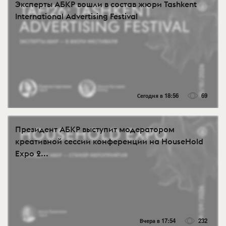
Эксперты АБКР вошли в состав жюри Tashkent
International Advertising Festival
Сегодня в 18:56
69
Президент АБКР выступит модератором
креативной сессии конференции на HouseHold
Expo 2...
Вчера в 17:54
232