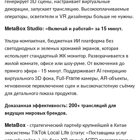
генерирует 3D сцены, настраивает виртуальные
декорации, запускает трансляцию. Высокооплачиваемые
операторы, осветители и VR дизайнеры больше не нужны.
MetaBox Studio: «Включай и работай» за 15 минут.
Ультра-компактная, бюджетная ИИ платформа без
светодиодных и зеленых хромакей экранов, которая
использует стандартный ЖК монитор. Разворачивается в
жилой комнате, офисе или шоу-руме. От включения до
прямого эфира - 15 минут. Поддерживает AI генерацию
виртуального 3D фона, Full-Frame камеры, AR-объекты,
мгновенное переключение сцен и высокочастотную съёмку
для детального показа продуктов.
Доказанная эффективность: 200+ трансляций для
ведущих мировых брендов.
MetaBox
- стратегический партнёр крупнейшей в Китае
экосистемы TikTok Local Life (статус «Поставщика услуг
четырёх звёзд»). На базе XR студий AOTO подготовлено и