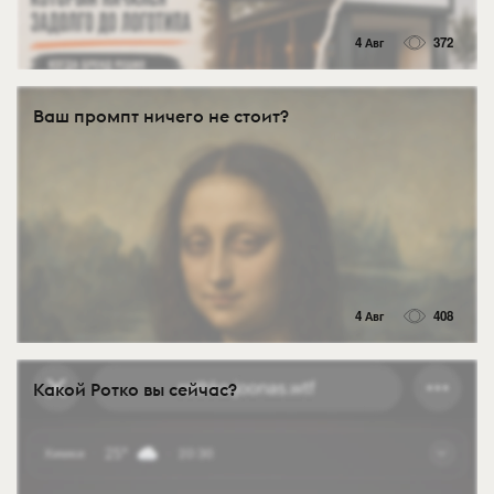
4 Авг
372
Ваш промпт ничего не стоит?
4 Авг
408
Какой Ротко вы сейчас?