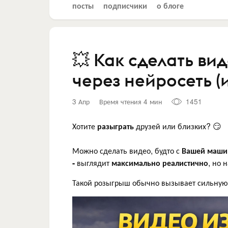
посты
подписчики
о блоге
💥 Как сделать ви
через нейросеть (
3 Апр
Время чтения 4 мин
1451
Хотите
разыграть
друзей или близких? 😏
Можно сделать видео, будто с
Вашей маши
-
выглядит
максимально реалистично
, но 
Такой розыгрыш обычно вызывает сильную