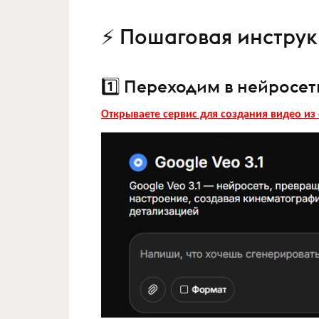
⚡ Пошаговая инстру
1️⃣ Переходим в нейросет
Открываете сервис для создания видео из 