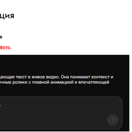
кция
ь
фото.