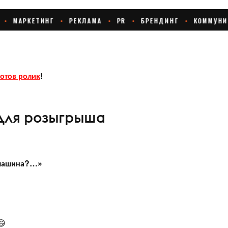
готов ролик
!
 для розыгрыша
я машина?…»
😄