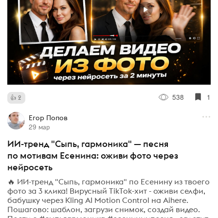
538
1
2
Егор Попов
29 мар
ИИ-тренд "Сыпь, гармоника" — песня
по мотивам Есенина: оживи фото через
нейросеть
🔥 ИИ-тренд "Сыпь, гармоника" по Есенину из твоего
фото за 3 клика! Вирусный TikTok-хит - оживи селфи,
бабушку через Kling AI Motion Control на Aihere.
Пошагово: шаблон, загрузи снимок, создай видео.