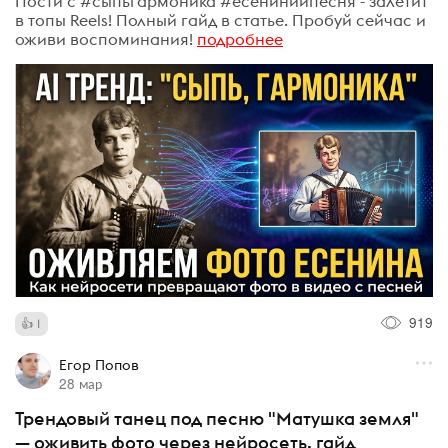
Пости с #сыпьгармоника #есениниипесня - залетит
в топы Reels! Полный гайд в статье. Пробуй сейчас и
оживи воспоминания!
подробнее
919
1
Егор Попов
28 мар
Трендовый танец под песню "Матушка земля"
— оживить фото через нейросеть, гайд