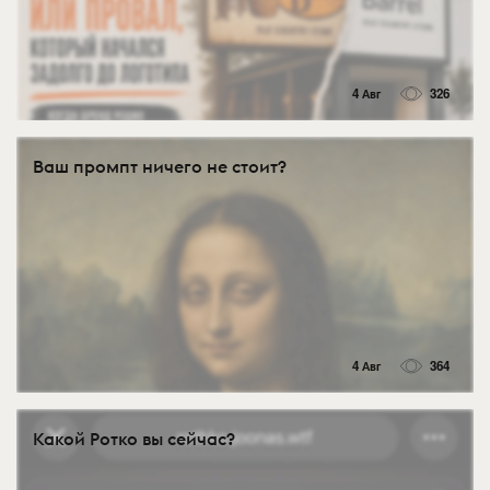
4 Авг
326
Ваш промпт ничего не стоит?
4 Авг
364
Какой Ротко вы сейчас?