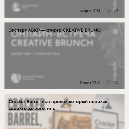
Вчера в 17:54
176
Эксперт АБКР — спикер CREATIVE BRUNCH
Вчера в 13:50
178
Cracker Barrel, или провал который начался
задолго до логотипа