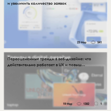
и увеличить количество заявок
23 Мар
541
Переоцененные тренды в веб-дизайне: что
действительно работает в UX и повыш...
19 Мар
1382
1