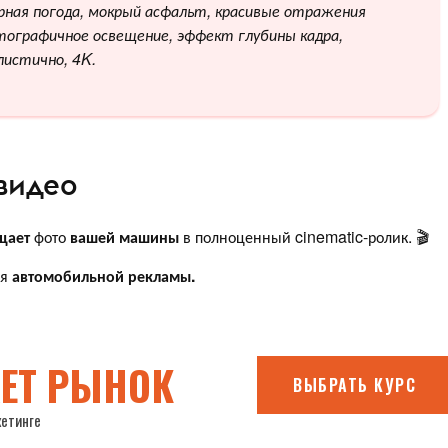
рная погода, мокрый асфальт, красивые отражения
тографичное освещение, эффект глубины кадра,
листично, 4K.
 видео
щает
фото
вашей машины
в полноценный cinematic-ролик. 🎬
ля
автомобильной рекламы.