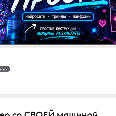
аться
идео со СВОЕЙ машиной