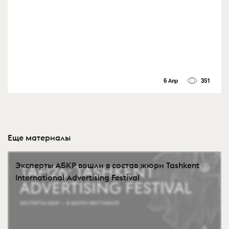
6 Апр
351
Еще материалы
Эксперты АБКР вошли в состав жюри Tashkent
International Advertising Festival