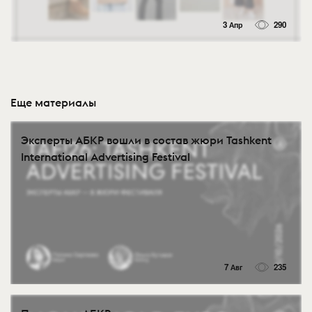
3 Апр
290
Еще материалы
Эксперты АБКР вошли в состав жюри Tashkent
International Advertising Festival
7 Авг
235