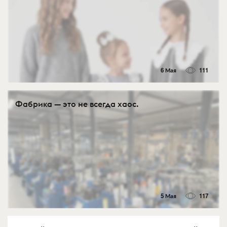
6 Мая
111
Фабрика — это не всегда хаос.
5 Мая
117