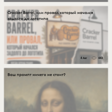
Cracker Barrel, или провал который начался
задолго до логотипа
4 Авг
443
Ваш промпт ничего не стоит?