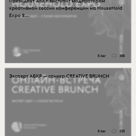
Президент АБКР выступит модератором
креативной сессии конференции на HouseHold
Expo 2...
6 Авг
366
Эксперт АБКР — спикер CREATIVE BRUNCH
6 Авг
335