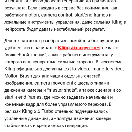
и понятный способ довести генерацию до приличного
результата. Если заходить в сервис без понимания, как
работают motion, camera control, start/end frames и
локальные инструменты управления, даже сильная Kling ai
нейросеть будет давать нестабильный результат.
Для тех, кто хочет разобраться спокойно и без путаницы,
удобнее всего начинать с
Kling ai на русском
: не как с
“волшебной кнопки”, а как с рабочего инструмента, у
которого есть конкретные сильные стороны. В экосистеме
Kling официально доступны text-to-video, image-to-video,
Motion Brush для анимации отдельных частей
изображения, camera movement с шестью типами
движения камеры и “master shots”, а также сценарии со
start и end frames, где можно задавать начальный и
конечный кадр для более управляемого перехода. В
релизах Kling 2.5 Turbo отдельно подчеркивались
усиленные динамика, амплитуда движения камеры,
стабильность и креативность генерации.