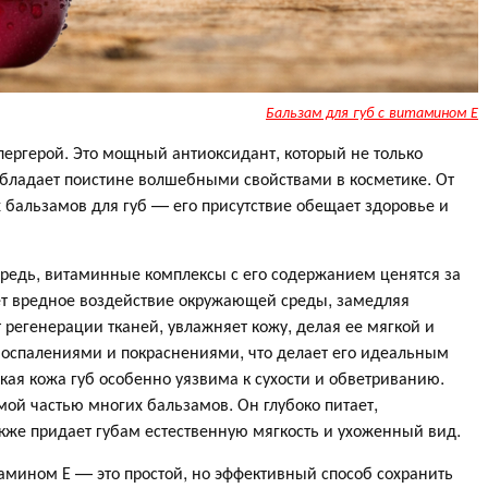
Бальзам для губ с витамином Е
ергерой. Это мощный антиоксидант, который не только
обладает поистине волшебными свойствами в косметике. От
бальзамов для губ — его присутствие обещает здоровье и
ередь, витаминные комплексы с его содержанием ценятся за
ет вредное воздействие окружающей среды, замедляя
 регенерации тканей, увлажняет кожу, делая ее мягкой и
 воспалениями и покраснениями, что делает его идеальным
кая кожа губ особенно уязвима к сухости и обветриванию.
ой частью многих бальзамов. Он глубоко питает,
кже придает губам естественную мягкость и ухоженный вид.
амином Е — это простой, но эффективный способ сохранить