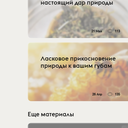
настоящий дар природы
21 Мая
113
Ласковое прикосновение
природы к вашим губам
26 Апр
135
Еще материалы