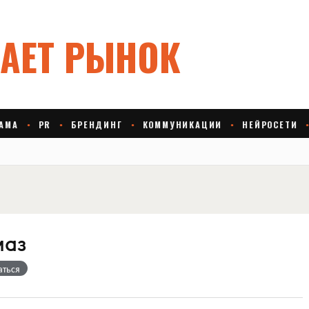
маз
аться