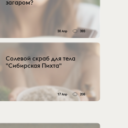
загаром?
30 Апр
393
Солевой скраб для тела
"Сибирская Пихта"
17 Апр
208