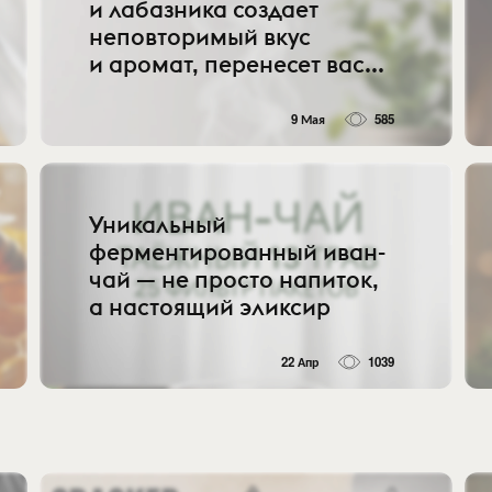
и лабазника создает
неповторимый вкус
и аромат, перенесет вас...
9 Мая
585
Уникальный
ферментированный иван-
чай — не просто напиток,
а настоящий эликсир
22 Апр
1039