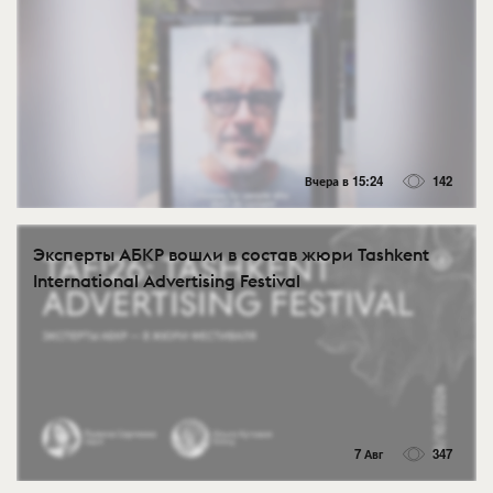
Вчера в 15:24
142
Эксперты АБКР вошли в состав жюри Tashkent
International Advertising Festival
7 Авг
347