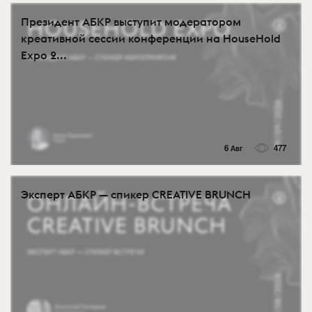
Президент АБКР выступит модератором
креативной сессии конференции на HouseHold
Expo 2...
6 Авг
477
Эксперт АБКР — спикер CREATIVE BRUNCH