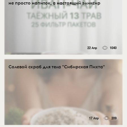
не просто напиток, а настоящий эликсир
22 Апр
1040
Солевой скраб для тела "Сибирская Пихта"
17 Апр
209