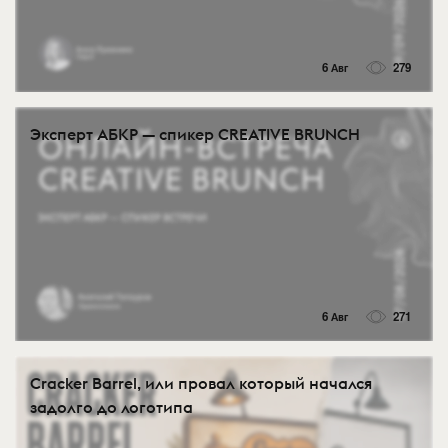
6 Авг
279
Эксперт АБКР — спикер CREATIVE BRUNCH
6 Авг
271
Cracker Barrel, или провал который начался
задолго до логотипа