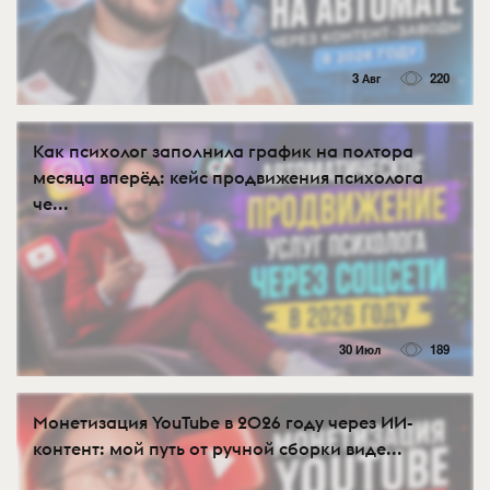
3 Авг
220
Как психолог заполнила график на полтора
месяца вперёд: кейс продвижения психолога
че...
30 Июл
189
Монетизация YouTube в 2026 году через ИИ-
контент: мой путь от ручной сборки виде...