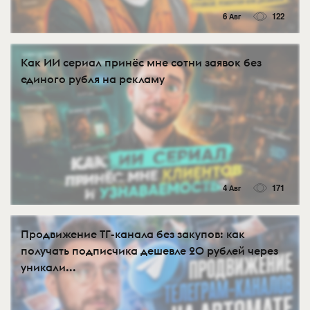
6 Авг
122
Как ИИ сериал принёс мне сотни заявок без
единого рубля на рекламу
4 Авг
171
Продвижение ТГ-канала без закупов: как
получать подписчика дешевле 20 рублей через
уникали...