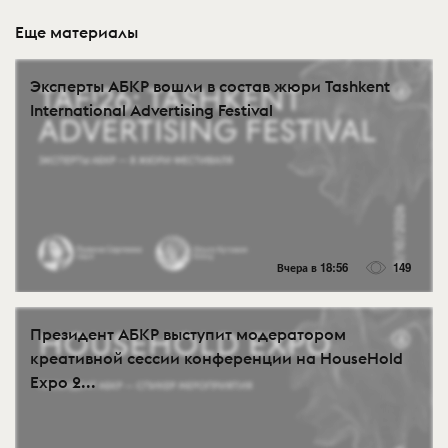
Еще материалы
Эксперты АБКР вошли в состав жюри Tashkent
International Advertising Festival
Вчера в 18:56
149
Президент АБКР выступит модератором
креативной сессии конференции на HouseHold
Expo 2...