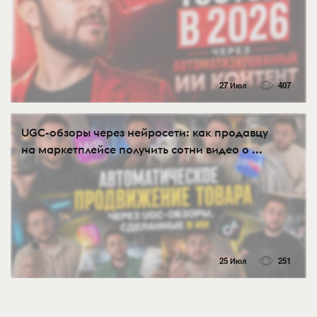
27 Июл
407
UGC-обзоры через нейросети: как продавцу
на маркетплейсе получить сотни видео о ...
25 Июл
251