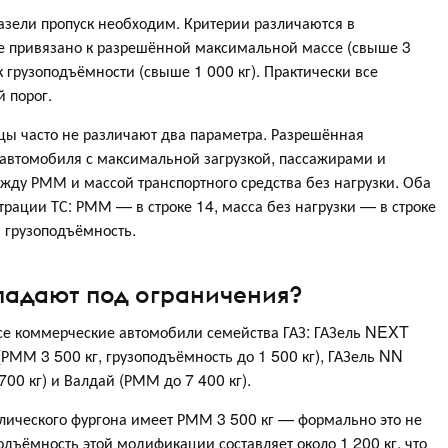
зели пропуск необходим. Критерии различаются в
е привязано к разрешённой максимальной массе (свыше 3
к грузоподъёмности (свыше 1 000 кг). Практически все
 порог.
ьцы часто не различают два параметра. Разрешённая
автомобиля с максимальной загрузкой, пассажирами и
жду РММ и массой транспортного средства без нагрузки. Оба
трации ТС: РММ — в строке 14, масса без нагрузки — в строке
м грузоподъёмность.
падают под ограничения?
се коммерческие автомобили семейства ГАЗ: ГАЗель NEXT
 (РММ 3 500 кг, грузоподъёмность до 1 500 кг), ГАЗель NN
00 кг) и Валдай (РММ до 7 400 кг).
ического фургона имеет РММ 3 500 кг — формально это не
дъёмность этой модификации составляет около 1 200 кг, что