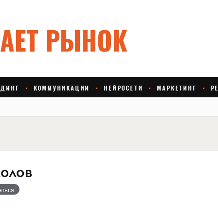
олов
аться