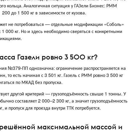
вого кольца. Аналогичная ситуация у ГАЗели Бизнес: РММ
 200 до 1 500 кг в зависимости от кузова.
ожет не потребоваться — отдельные модификации «Соболь»
 1 000 кг. Но и здесь необходимо сверяться с конкретными
фикациями.
асса Газели ровно 3 500 кг?
ния №379-ПП однозначна: ограничение распространяется на
н, то есть начиная с 3 501 кг. Газель с РММ ровно 3 500 кг
игаться по МКАД без пропуска.
твует другой критерий — грузоподъёмность свыше 1 тонны. У
обычно составляет 2 000–2 300 кг, а значит грузоподъёмность
г, и пропуск для проезда внутри ТТК потребуется.
зрешённой максимальной массой и