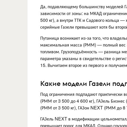
Да, подавляющему большинству моделей Га
зависимости от зоны: на МКАД ограничени
500 кг), а внутри ТТК и Садового кольца — 
серийные Газели превышают хотя бы второй
Путаница возникает из-за того, что владел
максимальная масса (РММ) — полный вес 
топливом. Грузоподъёмность — разница ме
параметра указаны в свидетельстве о регис
15. Вычитаем второе из первого и получае
Какие модели Газели под
Под ограничения подпадают практически в
(РММ от 3 500 до 4 600 кг), ГАЗель Бизнес
(РММ от 3 500 кг), ГАЗон NEXT (РММ до 8 7
ГАЗель NEXT в модификации цельнометалл
превышает порог для МКАД. Однако грузопо