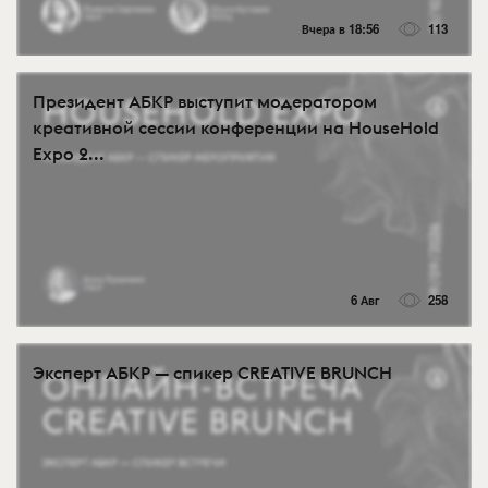
Вчера в 18:56
113
Президент АБКР выступит модератором
креативной сессии конференции на HouseHold
Expo 2...
6 Авг
258
Эксперт АБКР — спикер CREATIVE BRUNCH