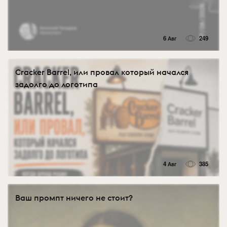
6 Авг
249
Cracker Barrel, или провал который начался
задолго до логотипа
4 Авг
385
Ваш промпт ничего не стоит?