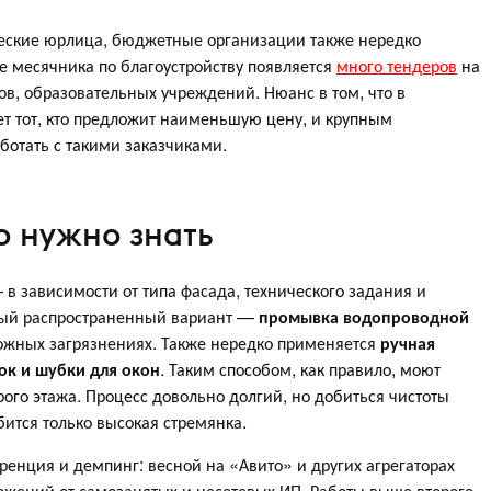
ческие юрлица, бюджетные организации также нередко
е месячника по благоустройству появляется
много тендеров
на
в, образовательных учреждений. Нюанс в том, что в
 тот, кто предложит наименьшую цену, и крупным
ботать с такими заказчиками.
о нужно знать
 в зависимости от типа фасада, технического задания и
мый распространенный вариант —
промывка водопроводной
ложных загрязнениях. Также нередко применяется
ручная
ок и шубки для окон
. Таким способом, как правило, моют
ого этажа. Процесс довольно долгий, но добиться чистоты
бится только высокая стремянка.
уренция и демпинг: весной на «Авито» и других агрегаторах
ожений от самозанятых и несетевых ИП. Работы выше второго