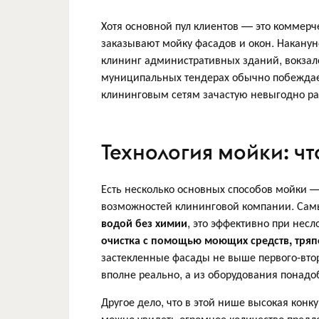
Хотя основной пул клиентов — это коммер
заказывают мойку фасадов и окон. Наканун
клининг административных зданий, вокзало
муниципальных тендерах обычно побеждает
клининговым сетям зачастую невыгодно ра
Технология мойки: чт
Есть несколько основных способов мойки —
возможностей клининговой компании. Са
водой без химии
, это эффективно при нес
очистка с помощью моющих средств, тряп
застекленные фасады не выше первого-втор
вполне реально, а из оборудования понадо
Другое дело, что в этой нише высокая конк
можно увидеть огромное количество предл