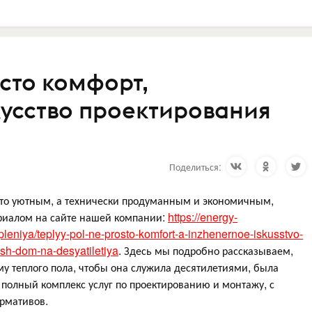
сто комфорт,
усство проектирования
Поделиться:
осто уютным, а технически продуманным и экономичным,
риалом на сайте нашей компании:
https://energy-
opleniya/teplyy-pol-ne-prosto-komfort-a-inzhenernoe-iskusstvo-
ash-dom-na-desyatiletiya
. Здесь мы подробно рассказываем,
му теплого пола, чтобы она служила десятилетиями, была
полный комплекс услуг по проектированию и монтажу, с
ормативов.