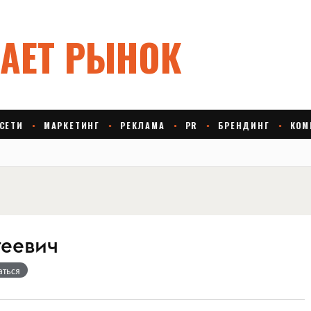
геевич
аться