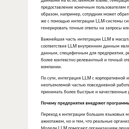
предоставление конечным пользователям п
образом, например, сотрудник может обрат
же с помощью интеграции LLM-системы си
генерировать точные ответы на запросы кл
Важнейшая часть интеграции LLM в масшта
соответствия LLM внутренним данным явл
данным, специфичным для предприятия, ре
более контекстно релевантный и точный от
компании.
По сути, интеграция LLM с корпоративной 
неотъемлемой частью повседневной работы
принимать более быстрые и качественные
Почему предприятия внедряют программы 
Переход к интеграции больших языковых мо
ажиотажем, но и тем, что реальные орган
Модели LLM помогают организациям решат