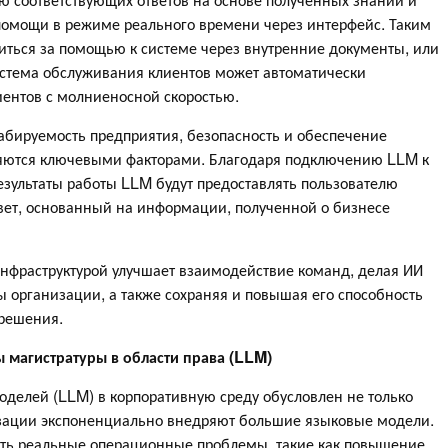
омощи в режиме реального времени через интерфейс. Таким
иться за помощью к системе через внутренние документы, или
стема обслуживания клиентов может автоматически
иентов с молниеносной скоростью.
бируемость предприятия, безопасность и обеспечение
яются ключевыми факторами. Благодаря подключению LLM к
зультаты работы LLM будут предоставлять пользователю
вет, основанный на информации, полученной о бизнесе
инфраструктурой улучшает взаимодействие команд, делая ИИ
 организации, а также сохраняя и повышая его способность
 решения.
магистратуры в области права (LLM)
делей (LLM) в корпоративную среду обусловлен не только
изации экспоненциально внедряют большие языковые модели.
ь реальные операционные проблемы, такие как повышение