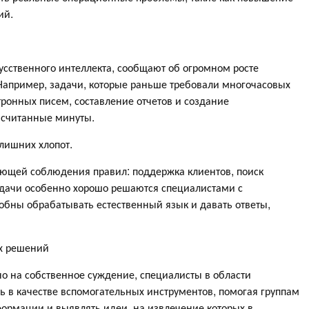
ий.
сственного интеллекта, сообщают об огромном росте
 Например, задачи, которые раньше требовали многочасовых
тронных писем, составление отчетов и создание
 считанные минуты.
лишних хлопот.
ующей соблюдения правил: поддержка клиентов, поиск
задачи особенно хорошо решаются специалистами с
собны обрабатывать естественный язык и давать ответы,
ых решений
но на собственное суждение, специалисты в области
ь в качестве вспомогательных инструментов, помогая группам
рмации и выявлять идеи, на извлечение которых в