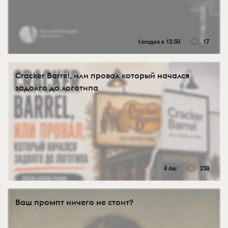
Сегодня в 13:50
17
Cracker Barrel, или провал который начался
задолго до логотипа
4 Авг
238
Ваш промпт ничего не стоит?