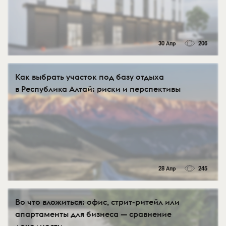
30 Апр
206
Как выбрать участок под базу отдыха
в Республика Алтай: риски и перспективы
28 Апр
245
Во что вложиться: офис, стрит-ритейл или
апартаменты для бизнеса — сравнение