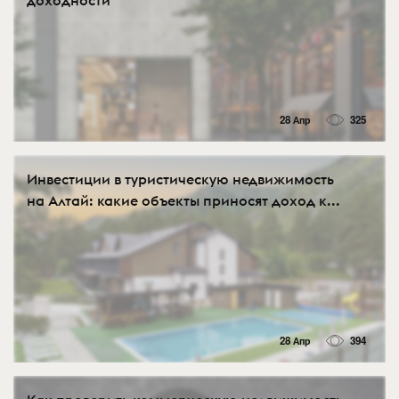
доходности
28 Апр
325
Инвестиции в туристическую недвижимость
на Алтай: какие объекты приносят доход к...
28 Апр
394