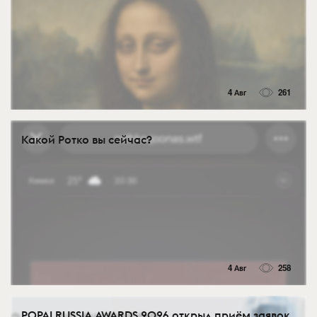
4 Авг
261
Какой Ротко вы сейчас?
4 Авг
258
POPAI RUSSIA AWARDS 2026 открыл приём заявок