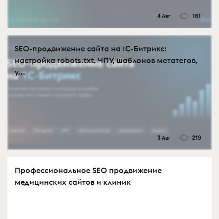
4 Авг
161
SEO-продвижение сайта на 1С-Битрикс:
настройка robots.txt, ЧПУ, шаблонов метатегов,
у...
3 Авг
219
Профессиональное SEO продвижение
медицинских сайтов и клиник