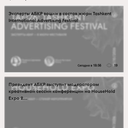
Эксперты АБКР вошли в состав жюри Tashkent
International Advertising Festival
Сегодня в 18:56
19
Президент АБКР выступит модератором
креативной сессии конференции на HouseHold
Expo 2...