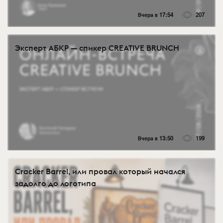
Вчера в 17:54
207
Эксперт АБКР — спикер CREATIVE BRUNCH
Вчера в 13:50
199
Cracker Barrel, или провал который начался
задолго до логотипа