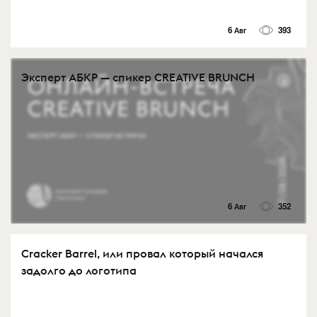
6 Авг
393
Эксперт АБКР — спикер CREATIVE BRUNCH
6 Авг
352
Cracker Barrel, или провал который начался
задолго до логотипа