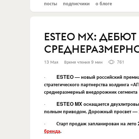
посты
подписчики
о блоге
ESTEO MX: ДЕБЮ
СРЕДНЕРАЗМЕРН
13 Мая
Время чтения 9 мин
761
·
ESTEO —
новый российский прем
стратегического партнерства холдинга «А
среднеразмерный внедорожник сегмента
·
ESTEO MX оснащается двухлитровым 
полным приводом. Дорожный просвет — 
·
Старт продаж запланирован на лето 
бренда
.