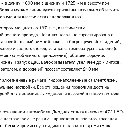
м в длину, 1890 мм в ширину и 1725 мм в высоту при
биля и мягкие линии кузова призваны визуально облегчить
терную для классических внедорожников.
ором мощностью 197 л. с., классическим
й полного привода. Новинка идеально спроектирована с
условий: полный зимний пакет – обогрев руля, 4ех сидений,
ового и заднего стекол, установка температуры в салоне (с
омощью мобильного приложения), обогрев форсунок
ционный запуск ДВС. Бачок омывателя увеличен до 7 литров,
вателем, а дорожный просвет составляет 210 мм.
ет алюминиевые рычаги, гидронаполненные сайлентблоки,
ьные настройки. Все эти решения позволили достичь
ерной для динамичных седанов, и высокой плавностью хода,
ом оснащении автомобиля. Диодная оптика включает 472 LED-
е настраиваемые режимы приветствия, при этом головная
ает бескомпромиссную видимость в темное время суток.