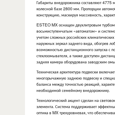
Габариты внедорожника составляют 4775 м
колесной базе 2800 мм. Пропорции автомо
конструкцию, маскируя массивность, харак
ESTEO MX оснащен двухлитровым турбомот
восьмиступенчатым «автоматом» и системо
учетом сложных российских климатических 
наружных зеркал заднего вида, обогрев лоб
возможностью дистанционного запуска с п
стеклоомывателя, а также доступен дистан
задняя камера оборудована заводским омы
Техническая архитектура подвески включа
многорычажную заднюю подвеску и специал
баланса между точностью реакций, характ
необходимой семейному внедорожнику.
Технологический акцент сделан на светов
элемента. Система поддерживает эффектны
оптика в MX трехуровневая, что обеспечив